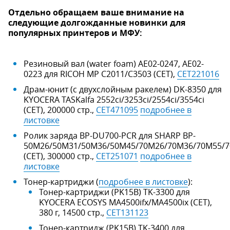
Отдельно обращаем ваше внимание на
следующие долгожданные новинки для
популярных принтеров и МФУ:
Резиновый вал (water foam) AE02-0247, AE02-
0223 для RICOH MP C2011/C3503 (CET),
CET221016
Драм-юнит (c двухслойным ракелем) DK-8350 для
KYOCERA TASKalfa 2552ci/3253ci/2554ci/3554ci
(CET), 200000 стр.,
CET471095
подробнее в
листовке
Ролик заряда BP-DU700-PCR для SHARP BP-
50M26/50M31/50M36/50M45/70M26/70M36/70M55/
(CET), 300000 стр.,
CET251071
подробнее в
листовке
Тонер-картриджи (
подробнее в листовке
):
Тонер-картриджи (PK15B) TK-3300 для
KYOCERA ECOSYS MA4500ifx/MA4500ix (CET),
380 г, 14500 стр.,
CET131123
Тонер-картридж (PK15B) TK-3400 для