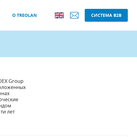
О TREOLAN
СИСТЕМА B2B
DEX Group
положенных
онах
рческие
ендом
ти лет