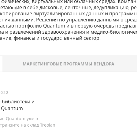
 физических, виртуальных или облачных средах. Компан
четающие в себе дисковые, ленточные, дедупликацию, р
 копирование виртуализированных данных и программн
ения данными. Решения по управлению данными в сред
частью портфолио Quantum и в первую очередь предназ
иа и развлечений здравоохранения и медико-биологичес
вание, финансы и государственный сектор.
МАРКЕТИНГОВЫЕ ПРОГРАММЫ ВЕНДОРА
2022
 библиотеки и
 Quantum
ие Quantum уже в
ранзите на склад Treolan.