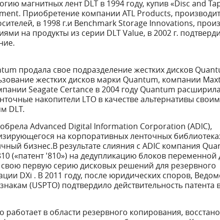
ию магнитных лент DLT в 1994 году, купив «Disc and Tap
pment. Приобретение компании ATL Products, производи
сителей, в 1998 г.и Benchmark Storage Innovations, прои
ями на продукты из серии DLT Value, в 2002 г. подтверд
ние.
antum продала свое подразделение жестких дисков Quan
ьзование жестких дисков марки Quantum, компании Maxt
мпании Seagate Certance в 2004 году Quantum расширил
енточные накопители LTO в качестве альтернативы свои
м DLT.
брела Advanced Digital Information Corporation (ADIC),
изирующегося на корпоративных ленточных библиотека
чный бизнес.В результате слияния с ADIC компания Qua
810 («патент '810») на дедупликацию блоков переменной 
ла свою первую серию дисковых решений для резервного
ции DXi . В 2011 году, после юридических споров, Ведо
знакам (USPTO) подтвердило действительность патента 
о работает в области резервного копирования, восстан