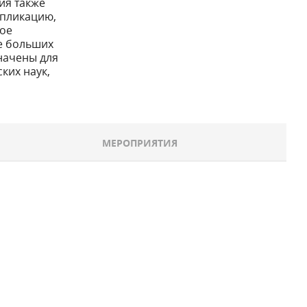
ия также
епликацию,
ое
е больших
начены для
ких наук,
МЕРОПРИЯТИЯ