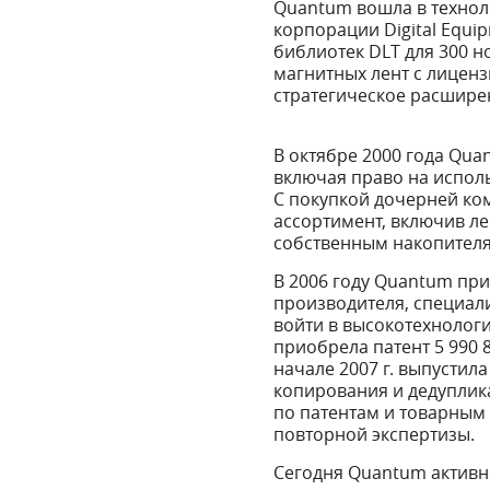
Quantum вошла в технолог
корпорации Digital Equi
библиотек DLT для 300 но
магнитных лент с лицензи
стратегическое расшире
В октябре 2000 года Qu
включая право на испол
С покупкой дочерней ко
ассортимент, включив л
собственным накопителя
В 2006 году Quantum прио
производителя, специал
войти в высокотехнологи
приобрела патент 5 990 
начале 2007 г. выпусти
копирования и дедуплика
по патентам и товарным 
повторной экспертизы.
Сегодня Quantum активн