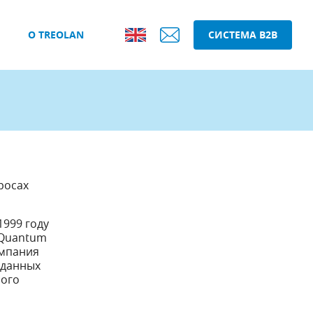
О TREOLAN
СИСТЕМА B2B
росах
1999 году
 Quantum
омпания
 данных
ного