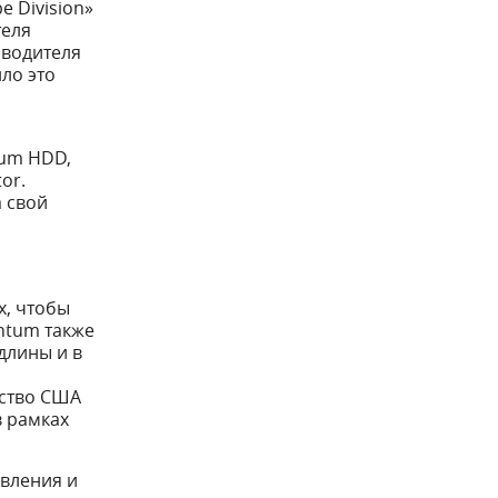
e Division»
теля
зводителя
ило это
tum HDD,
or.
а свой
м
х, чтобы
ntum также
длины и в
мство США
в рамках
овления и