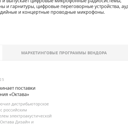
т и выпускает цифровые микрофонные радиосистемы,
ы и гарнитуры, цифровые переговорные устройства, а
тудийные и концертные проводные микрофоны.
МАРКЕТИНГОВЫЕ ПРОГРАММЫ ВЕНДОРА
25
чинает поставки
ния «Октава»
ключил дистрибьюторское
 с российским
елем электроакустической
«Октава Дизайн и
.