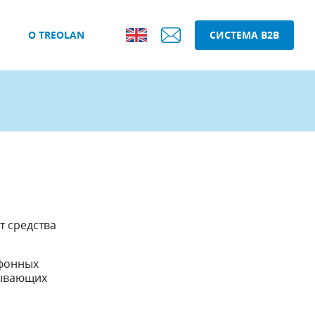
О TREOLAN
СИСТЕМА B2B
т средства
офонных
сывающих