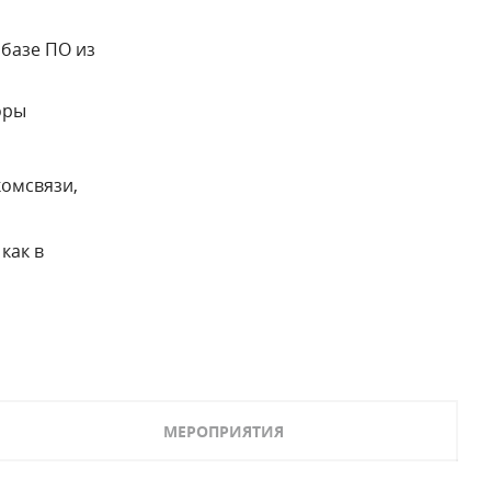
базе ПО из
оры
комсвязи,
как в
МЕРОПРИЯТИЯ