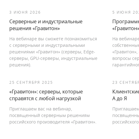
3 ИЮНЯ 2026
5 ИЮНЯ 20
Серверные и индустриальные
Программ
решения «Гравитон»
«Гравитон»
На вебинаре вы сможете познакомиться
На вебинар
с серверными и индустриальными
собственны
решениями «Гравитон» (серверы, Edge-
«Гравитон»,
серверы, GPU-серверы, индустриальные
вопросы се
решения).
гарантийно
25 СЕНТЯБРЯ 2025
23 СЕНТЯБ
«Гравитон»: серверы, которые
Клиентски
справятся с любой нагрузкой
А до Я
Приглашаем вас на вебинар,
Приглашаем
посвященный серверным решениям
посвященны
российского производителя «Гравитон».
российского