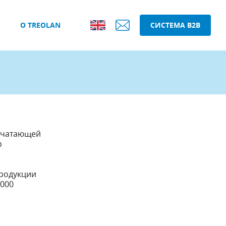
О TREOLAN
СИСТЕМА B2B
печатающей
р
продукции
1000