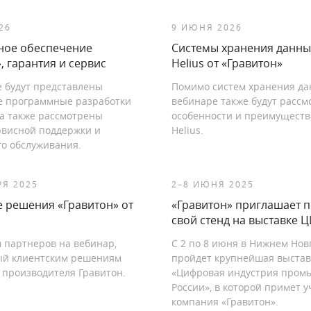
26
9 ИЮНЯ 2026
ное обеспечение
Системы хранения данны
, гарантия и сервис
Helius от «Гравитон»
е будут представлены
Помимо систем хранения да
е программные разработки
вебинаре также будут расс
 а также рассмотрены
особенности и преимуществ
рвисной поддержки и
Helius.
го обслуживания.
РЯ 2025
2–8 ИЮНЯ 2025
е решения «Гравитон» от
«Гравитон» приглашает п
свой стенд на выставке 
 партнеров на вебинар,
С 2 по 8 июня в Нижнем Нов
й клиентским решениям
пройдет крупнейшая выстав
 производителя Гравитон.
«Цифровая индустрия пром
России», в которой примет у
компания «Гравитон».