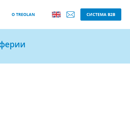
О TREOLAN
СИСТЕМА B2B
иферии