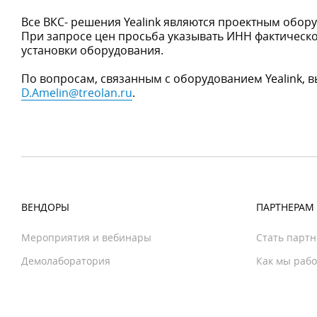
Все ВКС- решения Yealink являются проектным обор
При запросе цен просьба указывать ИНН фактическо
установки оборудования.
По вопросам, связанным с оборудованием Yealink, 
D.Amelin@treolan.ru
.
ВЕНДОРЫ
ПАРТНЕРАМ
Мероприятия и вебинары
Стать парт
Демолаборатория
Как мы раб