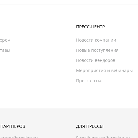
ПРЕСС-ЦЕНТР
нером
Новости компании
отаем
Новые поступления
Новости вендоров
Мероприятия и вебинары
Пресса о нас
 ПАРТНЕРОВ
ДЛЯ ПРЕССЫ
artner@treolan.ru
E-mail:
pressa@treolan.ru