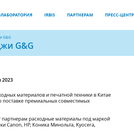
ЛАБОРАТОРИЯ
IRBIS
ПАРТНЕРАМ
ПРЕСС-ЦЕНТР
жи G&G
джи G&G
я 2023
одных материалов и печатной техники в Китае
 по поставке премиальных совместимых
ет партнерам расходные материалы под маркой
и Canon, HP, Коника Минольта, Kyocera,