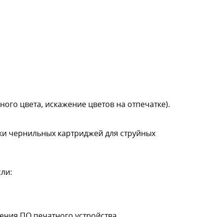
ого цвета, искажение цветов на отпечатке).
ки чернильных картриджей для струйных
ли:
ения ПО печатного устройства.