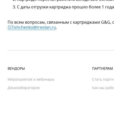
С даты отгрузки картриджа прошло более 1 года
По всем вопросам, связанным с картриджами G&G, 
O.Tishchenko@treolan.ru
.
ВЕНДОРЫ
ПАРТНЕРАМ
Мероприятия и вебинары
Стать парт
Демолаборатория
Как мы раб