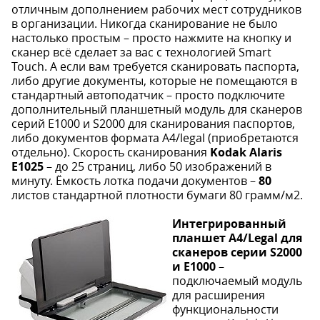
отличным дополнением рабочих мест сотрудников
в организации. Никогда сканирование не было
настолько простым – просто нажмите на кнопку и
сканер всё сделает за вас с технологией Smart
Touch. А если вам требуется сканировать паспорта,
либо другие документы, которые не помещаются в
стандартный автоподатчик – просто подключите
дополнительный планшетный модуль для сканеров
серий E1000 и S2000 для сканирования паспортов,
либо документов формата А4/legal (приобретаются
отдельно). Скорость сканирования
Kodak Alaris
E1025
– до 25 страниц, либо 50 изображений в
минуту. Ёмкость лотка подачи документов –
80
листов стандартной плотности бумаги 80 грамм/м2.
Интегрированный
планшет A4/Legal для
сканеров серии S2000
и E1000
–
подключаемый модуль
для расширения
функциональности