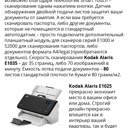
возможно благодаря технологии Smart Touch –
сканирование одним нажатием кнопки. Датчик
обнаружения двойной подачи листов защитит ваши
документы от замятия. А если вам требуется
сканировать паспорта, либо другие документы,
которые не помещаются в стандартный
автоподатчик – просто подключите дополнительный
планшетный модуль для сканеров серий E1000 и
S2000 для сканирования паспортов, либо
документов формата А4/legal (приобретаются
отдельно). Скорость сканирования
Kodak Alaris
E1035
– до 35 страниц, либо 70 изображений в
минуту. Ёмкость лотка подачи документов –
80
листов стандартной плотности бумаги 80 грамм/м2.
Kodak Alaris E1025
прекрасно экономит
место в вашем офисе
или дома. Строгий
дизайн прекрасно
впишется как в
интерьер вашей
квартиры, так и будет