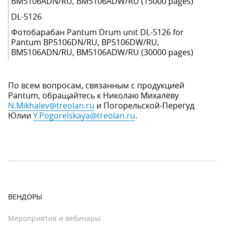
BM5106ADN/RU, BM5106ADW/RU (15000 pages)
DL-5126
Фотобарабан Pantum Drum unit DL-5126 for
Pantum BP5106DN/RU, BP5106DW/RU,
BM5106ADN/RU, BM5106ADW/RU (30000 pages)
По всем вопросам, связанным с продукцией
Pantum, обращайтесь к Николаю Михалёву
N.Mikhalev@treolan.ru
и Погорельской-Перегуд
Юлии
Y.Pogorelskaya@treolan.ru
.
ВЕНДОРЫ
Мероприятия и вебинары