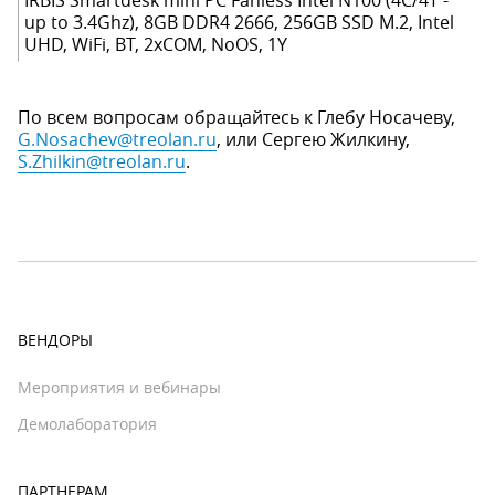
IRBIS Smartdesk mini PC Fanless Intel N100 (4C/4T -
up to 3.4Ghz), 8GB DDR4 2666, 256GB SSD M.2, Intel
UHD, WiFi, BT, 2xCOM, NoOS, 1Y
По всем вопросам обращайтесь к Глебу Носачеву,
G.Nosachev@treolan.ru
, или Сергею Жилкину,
S.Zhilkin@treolan.ru
.
ВЕНДОРЫ
Мероприятия и вебинары
Демолаборатория
ПАРТНЕРАМ