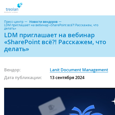
Пресс-центр
Новости вендоров
LDM приглашает на вебинар «SharePoint всё?! Расскажем, что
делать»
LDM приглашает на вебинар
«SharePoint всё?! Расскажем, что
делать»
Вендор:
Lanit Document Management
Дата публикации:
13 сентября 2024