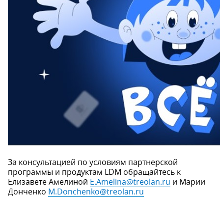
За консультацией по условиям партнерской
программы и продуктам LDM обращайтесь к
Елизавете Амелиной
E.Amelina@treolan.ru
и Марии
Донченко
M.Donchenko@treolan.ru