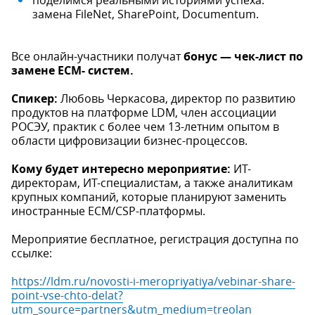
поделимся реальными историями успеха:
замена FileNet, SharePoint, Documentum.
Все онлайн-участники получат
бонус — чек-лист по
замене ECM- систем.
Спикер:
Любовь Черкасова, директор по развитию
продуктов на платформе LDM, член ассоциации
РОСЭУ, практик с более чем 13-летним опытом в
области цифровизации бизнес-процессов.
Кому будет интересно мероприятие:
ИТ-
директорам, ИТ-специалистам, а также аналитикам
крупных компаний, которые планируют заменить
иностранные ECM/CSP-платформы.
Мероприятие бесплатное, регистрация доступна по
ссылке:
https://ldm.ru/novosti-i-meropriyatiya/vebinar-share-
point-vse-chto-delat?
utm_source=partners&utm_medium=treolan