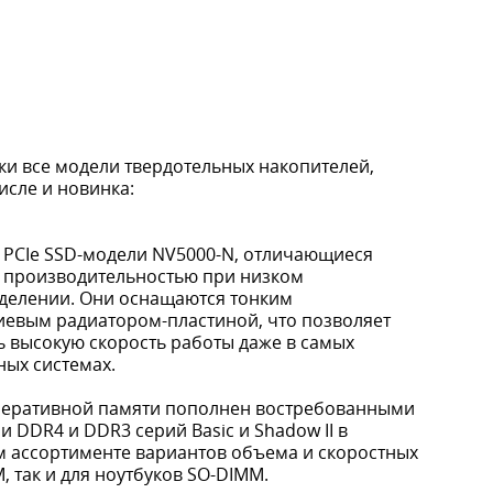
ски все модели твердотельных накопителей,
исле и новинка:
0 PCIe SSD-модели NV5000-N, отличающиеся
 производительностью при низком
делении. Они оснащаются тонким
евым радиатором-пластиной, что позволяет
ь высокую скорость работы даже в самых
ных системах.
перативной памяти пополнен востребованными
 DDR4 и DDR3 серий Basic и Shadow II в
 ассортименте вариантов объема и скоростных
, так и для ноутбуков SO-DIMM.