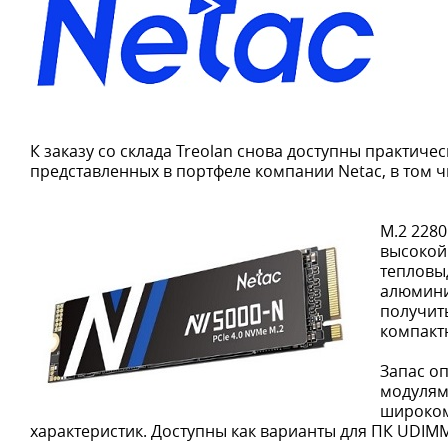
К заказу со склада Treolan снова доступны практиче
представленных в портфеле компании Netac, в том ч
M.2 228
высокой
тепловы
алюмини
получит
компакт
Запас о
модулями
широком
характеристик. Доступны как варианты для ПК UDIMM