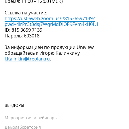
Время: 11:00 – 12:00 (МСК)
Ссылка на участие:
https://us06web.zoom.us/j/81536597139?
pwd=4IrPr3t3dsj7WqtMdDIOP9FVm4kH0L.1
ID: 815 3659 7139
Пароль: 603018
За информацией по продукции Uniview
обращайтесь к Игорю Калинкину,
I.Kalinkin@treolan.ru
.
ВЕНДОРЫ
Мероприятия и вебинары
Демолаборатория