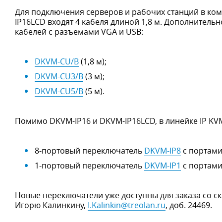
Для подключения серверов и рабочих станций в ком
IP16LCD входят 4 кабеля длиной 1,8 м. Дополнител
кабелей с разъемами VGA и USB:
DKVM-CU/B
(1,8 м);
DKVM-CU3/B
(3 м);
DKVM-CU5/B
(5 м).
Помимо DKVM-IP16 и DKVM-IP16LCD, в линейке IP KV
8-портовый переключатель
DKVM-IP8
с портами
1-портовый переключатель
DKVM-IP1
с портами 
Новые переключатели уже доступны для заказа со ск
Игорю Калинкину,
I.Kalinkin@treolan.ru
, доб. 24469.