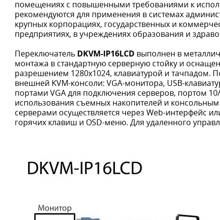
помещениях с повышенными требованиями к исполь
рекомендуются для применения в системах админис
крупных корпорациях, государственных и коммерче
предприятиях, в учреждениях образования и здрав
Переключатель
DKVM-IP16LCD
выполнен в металлич
монтажа в стандартную серверную стойку и оснащ
разрешением 1280x1024, клавиатурой и тачпадом. 
внешней KVM-консоли: VGA-монитора, USB-клавиату
портами VGA для подключения серверов, портом 10/
использования съемных накопителей и консольным
серверами осуществляется через Web-интерфейс ил
горячих клавиш и OSD-меню. Для удаленного управле