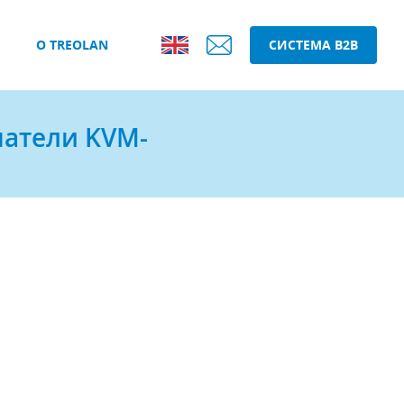
О TREOLAN
СИСТЕМА B2B
чатели KVM-