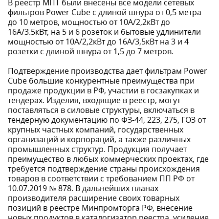
В реестр МПТ были внесены все модели сетевых
фильтров Power Cube с длиной шнура от 0,5 метра
до 10 метров, мощностью от 10А/2,2кВт до
16А/3.5кВт, на 5 и 6 розеток и бытовые удлинители
мощностью от 10А/2,2кВт до 16А/3,5кВт на 3 и 4
розетки с длиной шнура от 1,5 до 7 метров.
Подтверждение производства дает фильтрам Power
Cube большие конкурентные преимущества при
продаже продукции в РФ, участии в госзакупках и
тендерах. Изделия, входящие в реестр, могут
поставляться в силовые структуры, включаться в
тендерную документацию по ФЗ-44, 223, 275, ГОЗ от
крупных частных компаний, государственных
организаций и корпораций, а также различных
промышленных структур. Продукция получает
преимущество в любых коммерческих проектах, где
требуется подтверждение страны происхождения
товаров в соответствии с требованием ПП РФ от
10.07.2019 № 878. В дальнейших планах
производителя расширение своих товарных
позиций в реестре Минпромторга РФ, внесение
новых продуктов в каталогизатор реестра, усиление