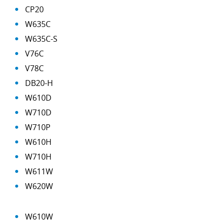
CP20
W635C
W635C-S
V76C
V78C
DB20-H
W610D
W710D
W710P
W610H
W710H
W611W
W620W
W610W