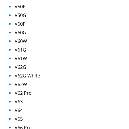
V50P
V50G
V60P
V60G
V60W
V61G
V61W
V62G
V62G White
V62W
V62 Pro
V63
V64
V65
V66 Pro