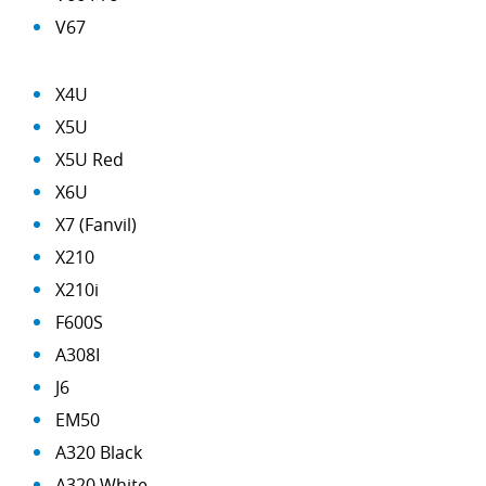
V67
X4U
X5U
X5U Red
X6U
X7 (Fanvil)
X210
X210i
F600S
A308I
J6
EM50
A320 Black
A320 White