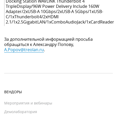
Docking Station WAVLINK Thunderbolt 4
TripleDisplay/96W Power Delivery Include 160W
Adapter/2xUSB-A 10Gbps/2xUSB-A 5Gbps/1xUSB-
C/1xThunderbolt4/2xHDMI
2.1/1x2.5GigabitLAN/1xComboAudioJack/1xCardReader
За дополнительной информацией просьба
обращаться к Александру Попову,
A.Popov@treolan.ru
.
ВЕНДОРЫ
Мероприятия и вебинары
Демолаборатория