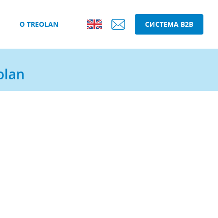
О TREOLAN
СИСТЕМА B2B
olan