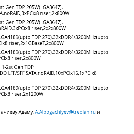
st Gen TDP 205W(LGA3647),
,noRAID,3xPCix8 riser,2x800W
st Gen TDP 205W(LGA3647),
RAID,3xPCix8 riser,2x2x800W
LGA4189(upto TDP 270),32xDDR4/3200MHz(upto
Ix8 riser,2x1GBaseT,2x800W
LGA4189(upto TDP 270),32xDDR4/3200MHz(upto
CIx8 riser,2x800W
 1-2st Gen TDP
D LFF/SFF SATA,noRAID,10xPCIx16,1xPCIx8
LGA4189(upto TDP 270),32xDDR4/3200MHz(upto
CIx8 riser,2x1200W
гачиеву Адаму,
A.Albogachiyev@treolan.ru
и