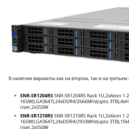
В наличии варианты как на втором, так и на третьем 
SNR-SR1204RS
SNR-SR1204RS Rack 1U,2xXeon 1-2
165W(LGA3647),24xDDR4/2666MHz(upto 3TB),4xHD
riser,2x550W
SNR-SR1210RS
SNR-SR1210RS Rack 1U,2xXeon 1-2
165W(LGA3647),24xDDR4/2933MHz(upto 3TB),10xH
riser,2x550W