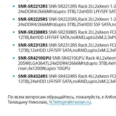
SNR-SR2212RS
SNR-SR2212RS Rack 2U,2xXeon 1-2
24xDDR4/2666MHz(upto 3TB),12xHDD LFF/SFF SATA
SNR-SR2225RS
SNR-SR2225RS,Rack 2U,2xXeon 1-2
24xDDR4/2666MHz(upto 3TB),25xHDD SSF SATA,no
SNR-SR2308RS
SNR-SR2308RS Rack 2U,2xXeon FC
12TB),8xHDD LFF/SFF SATA,noRAID,upto2xM.2,3xPC
SNR-SR2312RS
SNR-SR2312RS Rack 2U,2xXeon FC
12TB),12xHDD LFF/SFF SATA,noRAID,upto2xM.2,3xP
SNR-SR4210GPU
SNR-SR4210GPU Rack 4U,2xXeon
205W(LGA3647),24xDDR4/2666MHz(upto 3TB),4xHD
riser,4x1200W,upto 10GPU
SNR-SR4324RS
SNR-SR4324RS Rack 4U,2xXeon FC
12TB),24xHDD LFF/SFF SATA,noRAID,upto2xM.2,3xP
По всем вопросам обращайтесь, пожалуйста, к Албо
Телицыну Николаю,
N.Telitsyn@treolan.ru
.