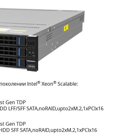
®
®
поколении Intel
Xeon
Scalable:
st Gen TDP
D LFF/SFF SATA,noRAID,upto2xM.2,1xPCIx16
st Gen TDP
DD SFF SATA,noRAID,upto2xM.2,1xPCIx16