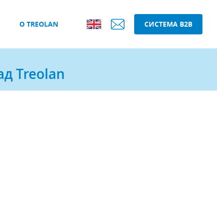
О TREOLAN
СИСТЕМА B2B
д Treolan