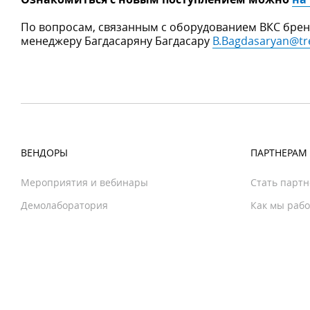
По вопросам, связанным с оборудованием ВКС бренда
менеджеру Багдасаряну Багдасару
B.Bagdasaryan@tr
ВЕНДОРЫ
ПАРТНЕРАМ
Мероприятия и вебинары
Стать парт
Демолаборатория
Как мы раб