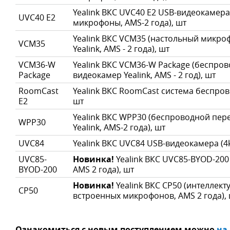
Yealink ВКС UVC40 E2 USB-видеокамера 
UVC40 E2
микрофоны, AMS-2 года), шт
Yealink ВКС VCM35 (настольный микр
VCM35
Yealink, AMS - 2 года), шт
VCM36-W
Yealink ВКС VCM36-W Package (беспро
Package
видеокамер Yealink, AMS - 2 год), шт
RoomCast
Yealink ВКС RoomCast система беспров
E2
шт
Yealink ВКС WPP30 (беспроводной пер
WPP30
Yealink, AMS-2 года), шт
UVC84
Yealink ВКС UVC84 USB-видеокамера (4k,
UVC85-
Новинка!
Yealink ВКС UVC85-BYOD-200
BYOD-200
AMS 2 года), шт
Новинка!
Yealink ВКС CP50 (интеллект
CP50
встроенных микрофонов, AMS 2 года),
Ознакомиться с новым поступлением можно
на