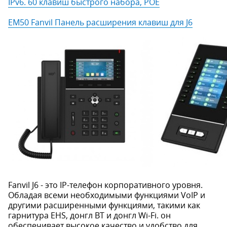
IPv6. 60 клавиш быстрого набора, POE
EM50 Fanvil Панель расширения клавиш для J6
Fanvil J6 - это IP-телефон корпоративного уровня.
Обладая всеми необходимыми функциями VoIP и
другими расширенными функциями, такими как
гарнитура EHS, донгл BT и донгл Wi-Fi. он
обеспечивает высокое качество и удобство для