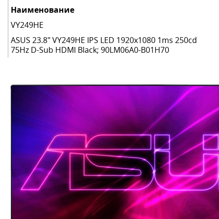
Наименование
VY249HE
ASUS 23.8" VY249HE IPS LED 1920x1080 1ms 250cd
75Hz D-Sub HDMI Black; 90LM06A0-B01H70