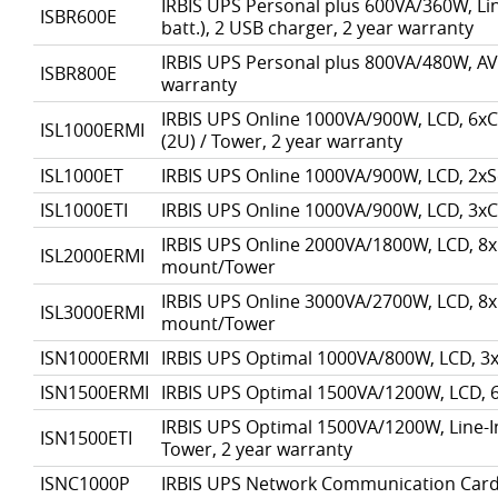
IRBIS UPS Personal plus 600VA/360W, Lin
ISBR600E
batt.), 2 USB charger, 2 year warranty
IRBIS UPS Personal plus 800VA/480W, AVR
ISBR800E
warranty
IRBIS UPS Online 1000VA/900W, LCD, 6xC
ISL1000ERMI
(2U) / Tower, 2 year warranty
ISL1000ET
IRBIS UPS Online 1000VA/900W, LCD, 2xS
ISL1000ETI
IRBIS UPS Online 1000VA/900W, LCD, 3xC
IRBIS UPS Online 2000VA/1800W, LCD, 8x
ISL2000ERMI
mount/Tower
IRBIS UPS Online 3000VA/2700W, LCD, 8x
ISL3000ERMI
mount/Tower
ISN1000ERMI
IRBIS UPS Optimal 1000VA/800W, LCD, 3
ISN1500ERMI
IRBIS UPS Optimal 1500VA/1200W, LCD, 
IRBIS UPS Optimal 1500VA/1200W, Line-In
ISN1500ETI
Tower, 2 year warranty
ISNC1000P
IRBIS UPS Network Communication Card,