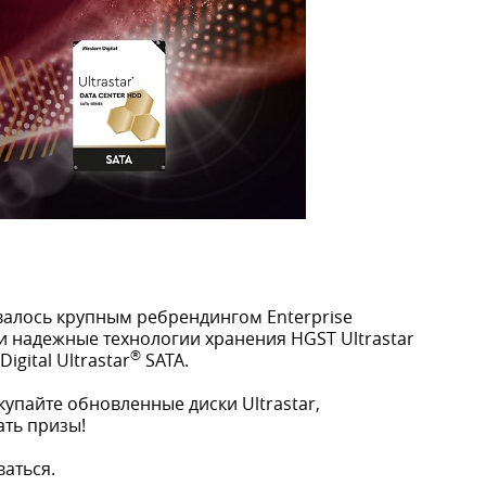
валось крупным ребрендингом Enterprise
и надежные технологии хранения HGST Ultrastar
®
gital Ultrastar
SATA.
купайте обновленные диски Ultrastar,
ать призы!
аться.