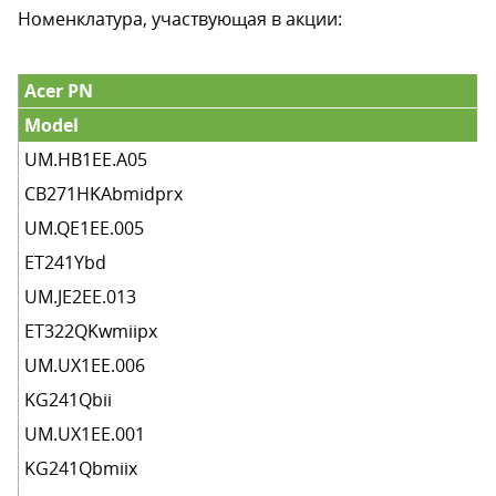
Номенклатура, участвующая в акции:
Acer PN
Model
UM.HB1EE.A05
CB271HKAbmidprx
UM.QE1EE.005
ET241Ybd
UM.JE2EE.013
ET322QKwmiipx
UM.UX1EE.006
KG241Qbii
UM.UX1EE.001
KG241Qbmiix