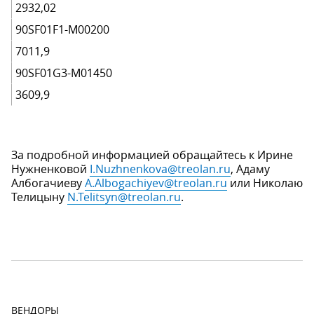
2932,02
90SF01F1-M00200
7011,9
90SF01G3-M01450
3609,9
За подробной информацией обращайтесь к Ирине
Нужненковой
I.Nuzhnenkova@treolan.ru
, Адаму
Албогачиеву
A.Albogachiyev@treolan.ru
или Николаю
Телицыну
N.Telitsyn@treolan.ru
.
ВЕНДОРЫ