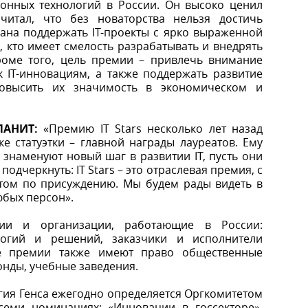
онных технологий в России. Он высоко ценил
итал, что без новаторства нельзя достичь
ана поддержать IT-проекты с ярко выраженной
 кто имеет смелость разрабатывать и внедрять
Кроме того, цель премии – привлечь внимание
 IT-инновациям, а также поддержать развитие
повысить их значимость в экономическом и
 ЛАНИТ:
«Премию IT Stars несколько лет назад
е статуэтки – главной награды лауреатов. Ему
знаменуют новый шаг в развитии IT, пусть они
одчеркнуть: IT Stars – это отраслевая премия, с
том по присуждению. Мы будем рады видеть в
юбых персон».
ии и организации, работающие в России:
логий и решений, заказчики и исполнители
ие премии также имеют право общественные
нды, учебные заведения.
гия Генса ежегодно определяется Оргкомитетом
семи номинациях: «Инновации в госсекторе»,