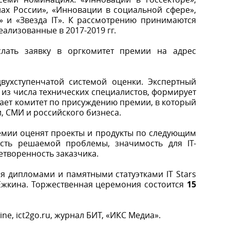
ах России», «Инновации в социальной сфере»,
» и «Звезда IT». К рассмотрению принимаются
еализованные в 2017-2019 гг.
слать заявку в оргкомитет премии на адрес
вухступенчатой системой оценки. Экспертный
T из числа технических специалистов, формирует
ает комитет по присуждению премии, в который
, СМИ и российского бизнеса.
емии оценят проекты и продукты по следующим
ость решаемой проблемы, значимость для IT-
етворенность заказчика.
я дипломами и памятными статуэтками IT Stars
Ёжкина. Торжественная церемония состоится
15
e, ict2go.ru, журнал БИТ, «ИКС Медиа».