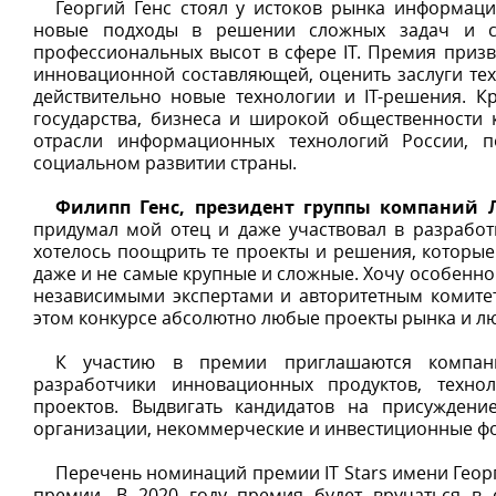
Георгий Генс стоял у истоков рынка информаци
новые подходы в решении сложных задач и сч
профессиональных высот в сфере IT. Премия призв
инновационной составляющей, оценить заслуги тех,
действительно новые технологии и IТ-решения. 
государства, бизнеса и широкой общественности к
отрасли информационных технологий России, 
социальном развитии страны.
Филипп Генс, президент группы компаний
придумал мой отец и даже участвовал в разработк
хотелось поощрить те проекты и решения, которые 
даже и не самые крупные и сложные. Хочу особенно п
независимыми экспертами и авторитетным комите
этом конкурсе абсолютно любые проекты рынка и л
К участию в премии приглашаются компан
разработчики инновационных продуктов, техно
проектов. Выдвигать кандидатов на присужден
организации, некоммерческие и инвестиционные фо
Перечень номинаций премии IT Stars имени Геор
премии. В 2020 году премия будет вручаться в 